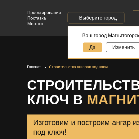
Проектирование
Выберите город
Поставка
Монтаж
Ваш город Магнитогорс
Да
Изменить
Главная
Строительство ангаров под ключ
СТРОИТЕЛЬСТВ
КЛЮЧ В
МАГНИ
Изготовим и построим ангар и
под ключ!