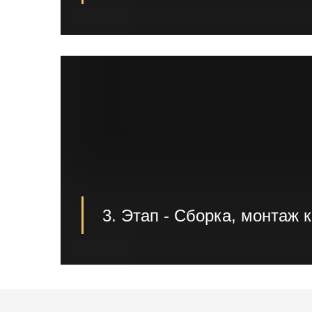
Первым этапом производятся проектные
земельные работы и подготовка к зали
3. Этап - Сборка, монтаж 
Третьим этапом происходит предварите
металлоконструкций в нашем цеху. После
готов, мы доставляем его на площадку
каркаса;