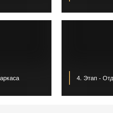
, геодезические,
Монтаж фундамента
вке фундамента;
так и нашими спец
заключения догово
каркаса
4. Этап - От
льная сборка и покраска
Следующим этапом,
 того, когда каркас
заливка полов, раз
 и производим монтаж
отделка помещений