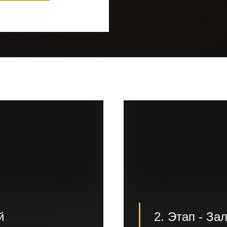
й
2. Этап - З