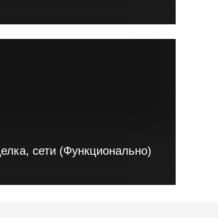
 может производиться как силами заказчика,
иалистами. Это обговаривается во время
ра;
делка, сети (Функционально)
 по договоренности с заказчиком, идет
водка и подключение сетей, канализации,
, благоустройство территории.