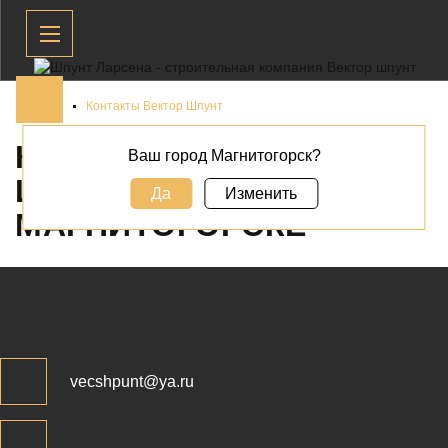
Главная
Контакты Вектор Шпунт
КОНТАКТЫ ВЕКТОР
Ваш город Магнитогорск?
ШПУНТ В
Да
Изменить
МАГНИТОГОРСКЕ
vecshpunt@ya.ru